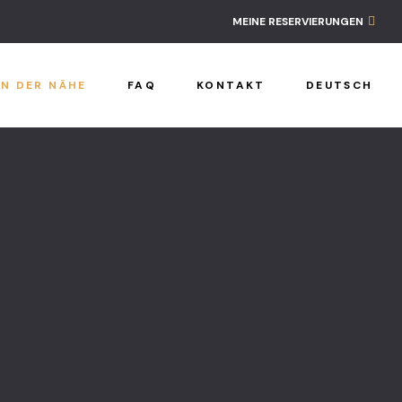
Ahnen-Loft
MEINE RESERVIERUNGEN
Der Works
IN DER NÄHE
FAQ
KONTAKT
DEUTSCH
FAQ
Home
In der Nähe
Kontakt
Reservieru
Richtlinien